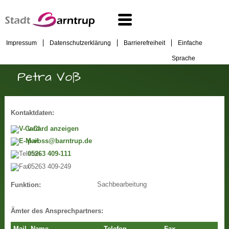
Impressum
Datenschutzerklärung
Barrierefreiheit
Einfache
Sprache
Petra Voß
Kontaktdaten:
v-Card anzeigen
p.voss@barntrup.de
05263 409-111
05263 409-249
Sachbearbeitung
Funktion:
Ämter des Ansprechpartners: