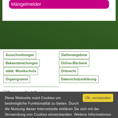
Mängelmelder
Ausschreibungen
Stellenangebote
Bekanntmachungen
Online-Bücherei
städt. Musikschule
Ortsrecht
Organigramm
Datenschutzerklärung
Stadt Barntrup
Mittelstraße 38
Diese Webseite nutzt Cookies um
Ok, verstanden
32683 Barntrup
bestmögliche Funktionalität zu bieten. Durch
Tel:
05263 / 409-0
die Nutzung dieser Internetseite erklären Sie sich mit der
Fax:
05263 / 409-249
Verwendung von Cookies einverstanden. Weitere Informationen
Email:
info@barntrup.de