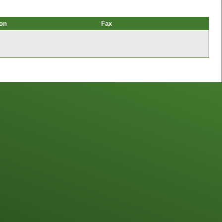
fon
Fax