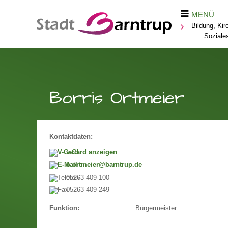
MENÜ
Bildung, Kir
Soziale
Borris Ortmeier
Kontaktdaten:
v-Card anzeigen
b.ortmeier@barntrup.de
05263 409-100
05263 409-249
Bürgermeister
Funktion: