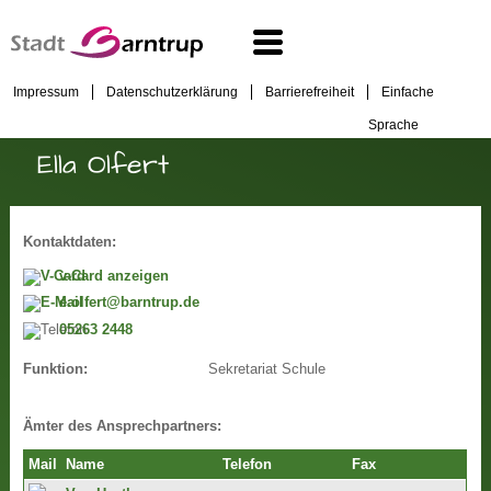
Impressum
Datenschutzerklärung
Barrierefreiheit
Einfache
Sprache
Ella Olfert
Kontaktdaten:
v-Card anzeigen
e.olfert@barntrup.de
05263 2448
Sekretariat Schule
Funktion:
Ämter des Ansprechpartners:
Mail
Name
Telefon
Fax