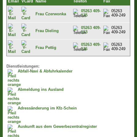
Email
VCard
Name
Telefon
Fax
05263 409-
05263
Frau Czerwonka
135
409-249
05263 409-
05263
Frau Dieling
153
409-249
05263 409-
05263
Frau Pettig
136
409-249
Dienstleistungen:
Abfall-Navi & Abfuhrkalender
Abmeldung ins Ausland
Adressänderung im Kfz-Schein
Auskunft aus dem Gewerbezentralregister