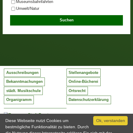
Museumsbahnfahrten
Umwelt/Natur
Ausschreibungen
Stellenangebote
Bekanntmachungen
Online-Bücherei
städt. Musikschule
Ortsrecht
Organigramm
Datenschutzerklärung
Stadt Barntrup
Mittelstraße 38
Diese Webseite nutzt Cookies um
Ok, verstanden
32683 Barntrup
bestmögliche Funktionalität zu bieten. Durch
Tel:
05263 / 409-0