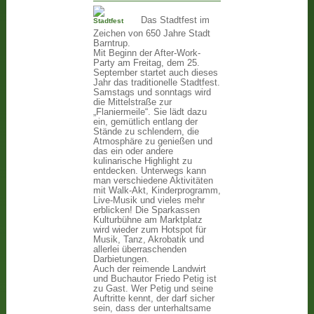
Das Stadtfest im
Zeichen von 650 Jahre Stadt
Barntrup.
Mit Beginn der After-Work-
Party am Freitag, dem 25.
September startet auch dieses
Jahr das traditionelle Stadtfest.
Samstags und sonntags wird
die Mittelstraße zur
„Flaniermeile“. Sie lädt dazu
ein, gemütlich entlang der
Stände zu schlendern, die
Atmosphäre zu genießen und
das ein oder andere
kulinarische Highlight zu
entdecken. Unterwegs kann
man verschiedene Aktivitäten
mit Walk-Akt, Kinderprogramm,
Live-Musik und vieles mehr
erblicken! Die Sparkassen
Kulturbühne am Marktplatz
wird wieder zum Hotspot für
Musik, Tanz, Akrobatik und
allerlei überraschenden
Darbietungen.
Auch der reimende Landwirt
und Buchautor Friedo Petig ist
zu Gast. Wer Petig und seine
Auftritte kennt, der darf sicher
sein, dass der unterhaltsame