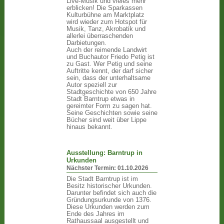
Live-Musik und vieles mehr
erblicken! Die Sparkassen
Kulturbühne am Marktplatz
wird wieder zum Hotspot für
Musik, Tanz, Akrobatik und
allerlei überraschenden
Darbietungen.
Auch der reimende Landwirt
und Buchautor Friedo Petig ist
zu Gast. Wer Petig und seine
Auftritte kennt, der darf sicher
sein, dass der unterhaltsame
Autor speziell zur
Stadtgeschichte von 650 Jahre
Stadt Barntrup etwas in
gereimter Form zu sagen hat.
Seine Geschichten sowie seine
Bücher sind weit über Lippe
hinaus bekannt.
Ausstellung: Barntrup in
Urkunden
Nächster Termin:
01.10.2026
Die Stadt Barntrup ist im
Besitz historischer Urkunden.
Darunter befindet sich auch die
Gründungsurkunde von 1376.
Diese Urkunden werden zum
Ende des Jahres im
Rathaussaal ausgestellt und