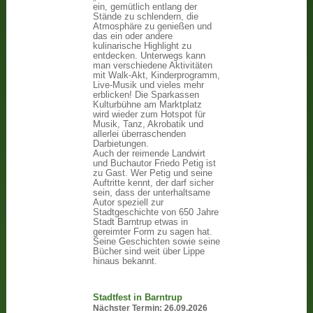
ein, gemütlich entlang der
Stände zu schlendern, die
Atmosphäre zu genießen und
das ein oder andere
kulinarische Highlight zu
entdecken. Unterwegs kann
man verschiedene Aktivitäten
mit Walk-Akt, Kinderprogramm,
Live-Musik und vieles mehr
erblicken! Die Sparkassen
Kulturbühne am Marktplatz
wird wieder zum Hotspot für
Musik, Tanz, Akrobatik und
allerlei überraschenden
Darbietungen.
Auch der reimende Landwirt
und Buchautor Friedo Petig ist
zu Gast. Wer Petig und seine
Auftritte kennt, der darf sicher
sein, dass der unterhaltsame
Autor speziell zur
Stadtgeschichte von 650 Jahre
Stadt Barntrup etwas in
gereimter Form zu sagen hat.
Seine Geschichten sowie seine
Bücher sind weit über Lippe
hinaus bekannt.
Stadtfest in Barntrup
Nächster Termin:
26.09.2026