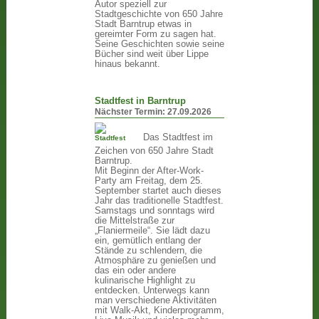
Autor speziell zur
Stadtgeschichte von 650 Jahre
Stadt Barntrup etwas in
gereimter Form zu sagen hat.
Seine Geschichten sowie seine
Bücher sind weit über Lippe
hinaus bekannt.
Stadtfest in Barntrup
Nächster Termin:
27.09.2026
Das Stadtfest im
Zeichen von 650 Jahre Stadt
Barntrup.
Mit Beginn der After-Work-
Party am Freitag, dem 25.
September startet auch dieses
Jahr das traditionelle Stadtfest.
Samstags und sonntags wird
die Mittelstraße zur
„Flaniermeile“. Sie lädt dazu
ein, gemütlich entlang der
Stände zu schlendern, die
Atmosphäre zu genießen und
das ein oder andere
kulinarische Highlight zu
entdecken. Unterwegs kann
man verschiedene Aktivitäten
mit Walk-Akt, Kinderprogramm,