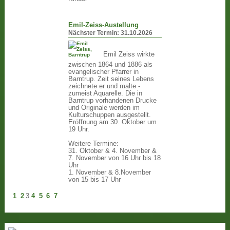
Emil-Zeiss-Austellung
Nächster Termin:
31.10.2026
Emil Zeiss wirkte
zwischen 1864 und 1886 als
evangelischer Pfarrer in
Barntrup. Zeit seines Lebens
zeichnete er und malte -
zumeist Aquarelle. Die in
Barntrup vorhandenen Drucke
und Originale werden im
Kulturschuppen ausgestellt.
Eröffnung am 30. Oktober um
19 Uhr.
Weitere Termine:
31. Oktober & 4. November &
7. November von 16 Uhr bis 18
Uhr
1. November & 8.November
von 15 bis 17 Uhr
1
2
3
4
5
6
7