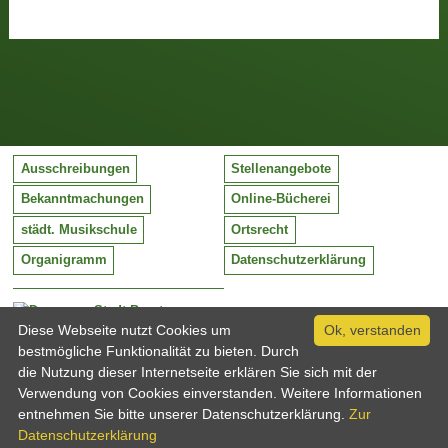
Ausschreibungen
Stellenangebote
Bekanntmachungen
Online-Bücherei
städt. Musikschule
Ortsrecht
Organigramm
Datenschutzerklärung
Stadt Barntrup
Mittelstraße 38
Diese Webseite nutzt Cookies um
Ok, verstanden
32683 Barntrup
bestmögliche Funktionalität zu bieten. Durch
Tel:
05263 / 409-0
die Nutzung dieser Internetseite erklären Sie sich mit der
Fax:
05263 / 409-249
Verwendung von Cookies einverstanden. Weitere Informationen
Email:
info@barntrup.de
entnehmen Sie bitte unserer Datenschutzerklärung.
Zur
Datenschutzerklärung