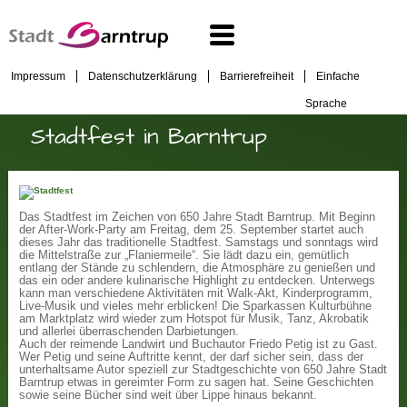
Impressum
Datenschutzerklärung
Barrierefreiheit
Einfache
Sprache
Stadtfest in Barntrup
Das Stadtfest im Zeichen von 650 Jahre Stadt Barntrup.
Mit Beginn
der After-Work-Party am Freitag, dem 25. September startet auch
dieses Jahr das traditionelle Stadtfest. Samstags und sonntags wird
die Mittelstraße zur „Flaniermeile“. Sie lädt dazu ein, gemütlich
entlang der Stände zu schlendern, die Atmosphäre zu genießen und
das ein oder andere kulinarische Highlight zu entdecken. Unterwegs
kann man verschiedene Aktivitäten mit Walk-Akt, Kinderprogramm,
Live-Musik und vieles mehr erblicken! Die Sparkassen Kulturbühne
am Marktplatz wird wieder zum Hotspot für Musik, Tanz, Akrobatik
und allerlei überraschenden Darbietungen.
Auch der reimende Landwirt und Buchautor Friedo Petig ist zu Gast.
Wer Petig und seine Auftritte kennt, der darf sicher sein, dass der
unterhaltsame Autor speziell zur Stadtgeschichte von 650 Jahre Stadt
Barntrup etwas in gereimter Form zu sagen hat. Seine Geschichten
sowie seine Bücher sind weit über Lippe hinaus bekannt.