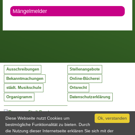
Mängelmelder
Ausschreibungen
Stellenangebote
Bekanntmachungen
Online-Bücherei
städt. Musikschule
Ortsrecht
Organigramm
Datenschutzerklärung
Stadt Barntrup
Mittelstraße 38
Diese Webseite nutzt Cookies um
Ok, verstanden
32683 Barntrup
bestmögliche Funktionalität zu bieten. Durch
Tel:
05263 / 409-0
die Nutzung dieser Internetseite erklären Sie sich mit der
Fax:
05263 / 409-249