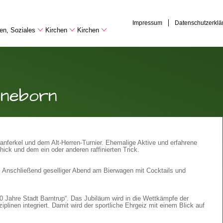
Impressum
Datenschutzerklä
hen, Soziales
Kirchen
Kirchen
nneborn
panferkel und dem Alt-Herren-Turnier. Ehemalige Aktive und erfahrene
ick und dem ein oder anderen raffinierten Trick.
 Anschließend geselliger Abend am Bierwagen mit Cocktails und
0 Jahre Stadt Barntrup“. Das Jubiläum wird in die Wettkämpfe der
plinen integriert. Damit wird der sportliche Ehrgeiz mit einem Blick auf