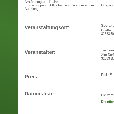
Am Montag um 11 Uhr:
Frühschoppen mit Knobeln und Skatturnier, um 13 Uhr spann
Ausklang.
Sportpl
Veranstaltungsort:
Grießem
32683 Ba
Tus Son
Veranstalter:
Alte Dor
32683 Ba
Preis
Es
Preis:
Datumsliste:
Die Vera
Die näc