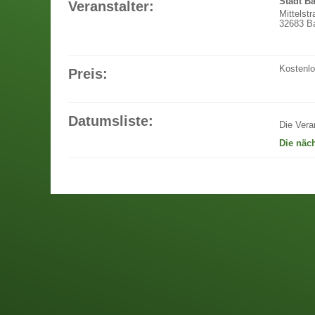
Stadt B
Veranstalter:
Mittelst
32683 Ba
Kostenl
Preis:
Datumsliste:
Die Vera
Die näc