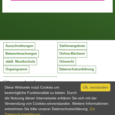
Ausschreibungen
Stellenangebote
Bekanntmachungen
Online-Bücherei
städt. Musikschule
Ortsrecht
Organigramm
Datenschutzerklärung
Stadt Barntrup
Mittelstraße 38
Diese Webseite nutzt Cookies um
Ok, verstanden
32683 Barntrup
bestmögliche Funktionalität zu bieten. Durch
Tel:
05263 / 409-0
die Nutzung dieser Internetseite erklären Sie sich mit der
Fax:
05263 / 409-249
Verwendung von Cookies einverstanden. Weitere Informationen
Email:
info@barntrup.de
entnehmen Sie bitte unserer Datenschutzerklärung.
Zur
Datenschutzerklärung