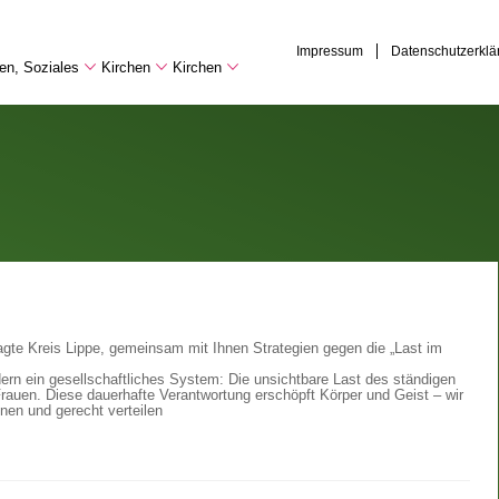
Impressum
Datenschutzerklä
hen, Soziales
Kirchen
Kirchen
ragte Kreis Lippe, gemeinsam mit Ihnen Strategien gegen die „Last im
dern ein gesellschaftliches System: Die unsichtbare Last des ständigen
auen. Diese dauerhafte Verantwortung erschöpft Körper und Geist – wir
nen und gerecht verteilen