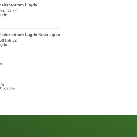
eitszentrum Lügde
Straße 22
ügde
eitszentrum Lügde Kreis Lippe
Straße 22
ügde
os
026
9:30
Uhr