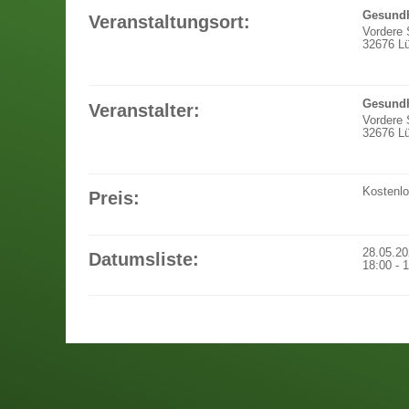
Gesundh
Veranstaltungsort:
Vordere 
32676 L
Gesundh
Veranstalter:
Vordere 
32676 L
Kostenl
Preis:
28.05.2
Datumsliste:
18:00
-
1