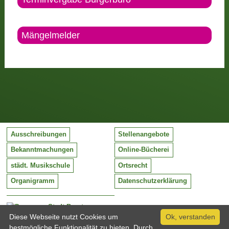
Mängelmelder
Ausschreibungen
Stellenangebote
Bekanntmachungen
Online-Bücherei
städt. Musikschule
Ortsrecht
Organigramm
Datenschutzerklärung
Stadt Barntrup
Mittelstraße 38
Diese Webseite nutzt Cookies um
Ok, verstanden
32683 Barntrup
bestmögliche Funktionalität zu bieten. Durch