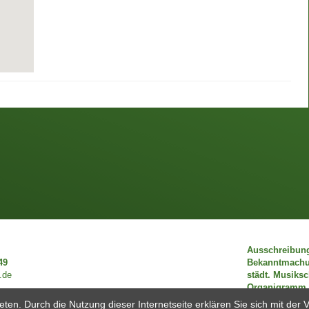
Ausschreibun
49
Bekanntmach
.de
städt. Musiks
Organigramm
eten. Durch die Nutzung dieser Internetseite erklären Sie sich mit de