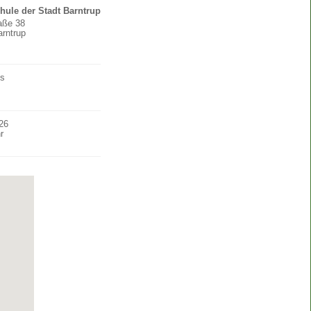
hule der Stadt Barntrup
raße 38
rntrup
os
26
r