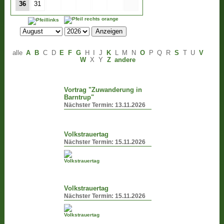
36
31
alle
A
B
C
D
E
F
G
H
I
J
K
L
M
N
O
P
Q
R
S
T
U
V
W
X
Y
Z
andere
Vortrag "Zuwanderung in
Barntrup"
Nächster Termin:
13.11.2026
Volkstrauertag
Nächster Termin:
15.11.2026
Volkstrauertag
Nächster Termin:
15.11.2026