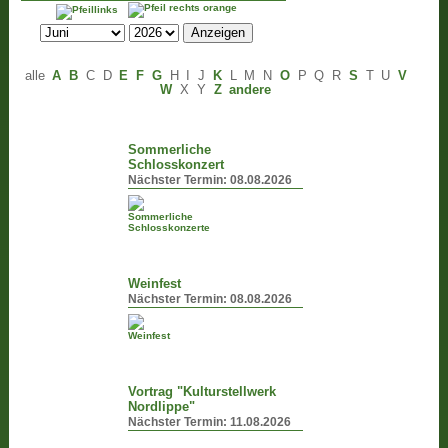
alle
A
B
C
D
E
F
G
H
I
J
K
L
M
N
O
P
Q
R
S
T
U
V
W
X
Y
Z
andere
Sommerliche
Schlosskonzert
Nächster Termin:
08.08.2026
Weinfest
Nächster Termin:
08.08.2026
Vortrag "Kulturstellwerk
Nordlippe"
Nächster Termin:
11.08.2026