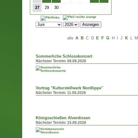
27
29
30
alle
A
B
C
D
E
F
G
H
I
J
K
L
Sommerliche Schlosskonzert
Nächster Termin:
08.08.2026
Vortrag "Kulturstellwerk Nordlippe"
Nächster Termin:
11.08.2026
Königsschießen Alverdissen
Nächster Termin:
15.08.2026