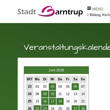
MENÜ
Bildung, Kirc
Veranstaltungskalend
Juni 2026
W\T
Mo
Di
Mi
Do
Fr
Sa
So
23
01
02
03
04
05
06
07
24
08
09
10
11
12
13
14
25
15
16
17
18
19
20
21
26
22
23
24
25
26
27
28