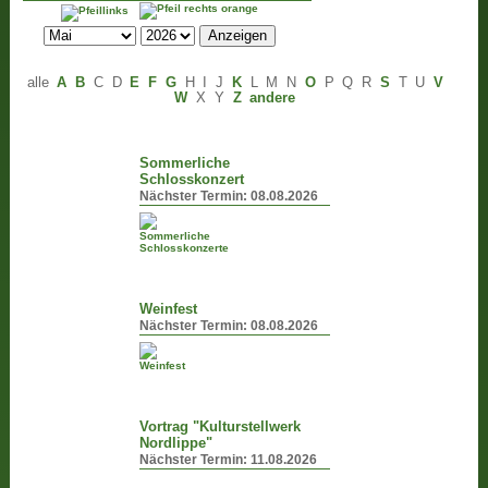
alle
A
B
C
D
E
F
G
H
I
J
K
L
M
N
O
P
Q
R
S
T
U
V
W
X
Y
Z
andere
Sommerliche
Schlosskonzert
Nächster Termin:
08.08.2026
Weinfest
Nächster Termin:
08.08.2026
Vortrag "Kulturstellwerk
Nordlippe"
Nächster Termin:
11.08.2026