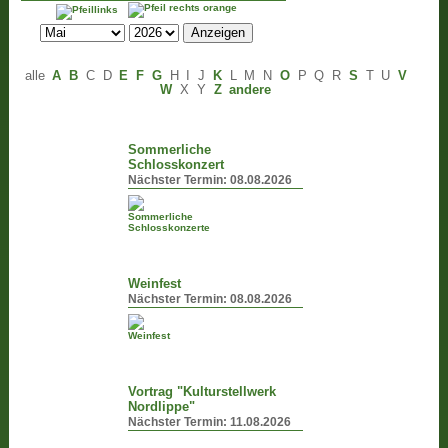
alle
A
B
C
D
E
F
G
H
I
J
K
L
M
N
O
P
Q
R
S
T
U
V
W
X
Y
Z
andere
Sommerliche
Schlosskonzert
Nächster Termin:
08.08.2026
Weinfest
Nächster Termin:
08.08.2026
Vortrag "Kulturstellwerk
Nordlippe"
Nächster Termin:
11.08.2026