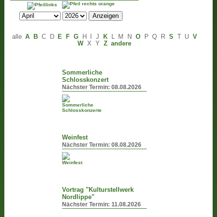
alle
A
B
C
D
E
F
G
H
I
J
K
L
M
N
O
P
Q
R
S
T
U
V
W
X
Y
Z
andere
Sommerliche
Schlosskonzert
Nächster Termin:
08.08.2026
Weinfest
Nächster Termin:
08.08.2026
Vortrag "Kulturstellwerk
Nordlippe"
Nächster Termin:
11.08.2026