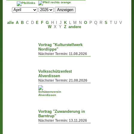
alle
A
B
C
D
E
F
G
H
I
J
K
L
M
N
O
P
Q
R
S
T
U
V
W
X
Y
Z
andere
Vortrag "Kulturstellwerk
Nordlippe"
Nächster Termin:
11.08.2026
Volksschützenfest
Alverdissen
Nächster Termin:
21.08.2026
Vortrag "Zuwanderung in
Barntrup"
Nächster Termin:
13.11.2026