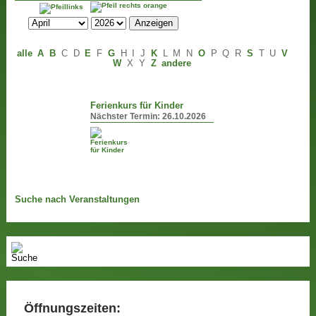
alle
A
B
C
D
E
F
G
H
I
J
K
L
M
N
O
P
Q
R
S
T
U
V
W
X
Y
Z
andere
Ferienkurs für Kinder
Nächster Termin:
26.10.2026
Suche nach Veranstaltungen
Öffnungszeiten: