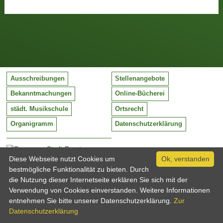
Ausschreibungen
Stellenangebote
Bekanntmachungen
Online-Bücherei
städt. Musikschule
Ortsrecht
Organigramm
Datenschutzerklärung
Stadt Barntrup
Mittelstraße 38
Diese Webseite nutzt Cookies um
Ok, verstanden
32683 Barntrup
bestmögliche Funktionalität zu bieten. Durch
Tel:
05263 / 409-0
die Nutzung dieser Internetseite erklären Sie sich mit der
Fax:
05263 / 409-249
Verwendung von Cookies einverstanden. Weitere Informationen
Email:
info@barntrup.de
entnehmen Sie bitte unserer Datenschutzerklärung.
Zur
Datenschutzerklärung