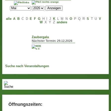
alle
A
B
C
D
E
F
G
H
I
J
K
L
M
N
O
P
Q
R
S
T
U
V
W
X
Y
Z
andere
Zaubergala
Nächster Termin:
29.12.2026
Suche nach Veranstaltungen
Öffnungszeiten: