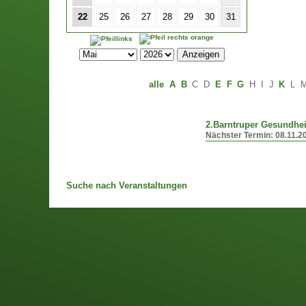
22
25
26
27
28
29
30
31
alle
A
B
C
D
E
F
G
H
I
J
K
L
2.Barntruper Gesundhei
Nächster Termin:
08.11.2
Suche nach Veranstaltungen