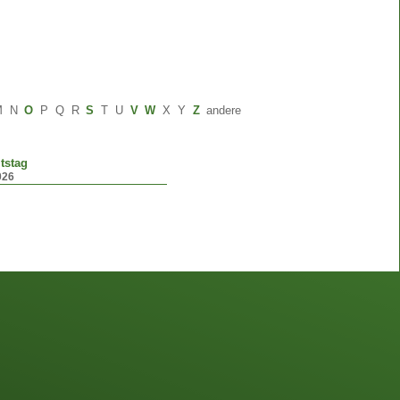
M
N
O
P
Q
R
S
T
U
V
W
X
Y
Z
andere
tstag
026