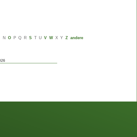
M
N
O
P
Q
R
S
T
U
V
W
X
Y
Z
andere
026