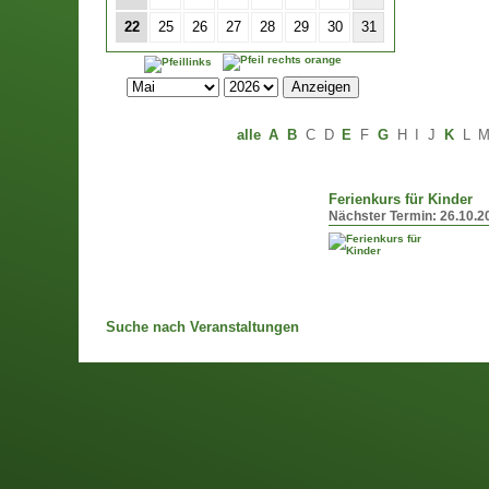
22
25
26
27
28
29
30
31
alle
A
B
C
D
E
F
G
H
I
J
K
L
Ferienkurs für Kinder
Nächster Termin:
26.10.2
Suche nach Veranstaltungen