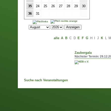
35
24
25
26
27
28
29
30
36
31
alle
A
B
C
D
E
F
G
H
I
J
K
L
Zaubergala
Nächster Termin:
29.12.2
Suche nach Veranstaltungen