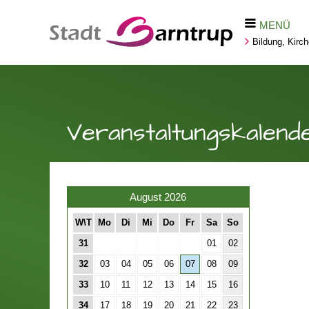
MENÜ
Bildung, Kirc
Veranstaltungskalend
August 2026
W\T
Mo
Di
Mi
Do
Fr
Sa
So
31
01
02
32
03
04
05
06
07
08
09
33
10
11
12
13
14
15
16
34
17
18
19
20
21
22
23