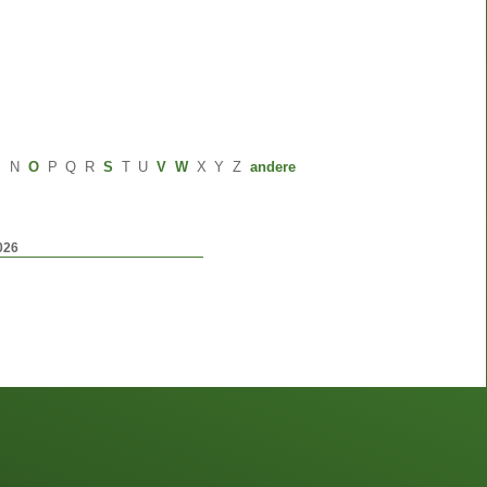
M
N
O
P
Q
R
S
T
U
V
W
X
Y
Z
andere
026