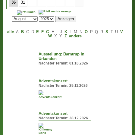
36
31
alle
A
B
C
D
E
F
G
H
I
J
K
L
M
N
O
P
Q
R
S
T
U
V
W
X
Y
Z
andere
Ausstellung: Barntrup in
Urkunden
Nächster Termin:
01.10.2026
Adventskonzert
Nächster Termin:
29.11.2026
Adventskonzert
Nächster Termin:
28.12.2026