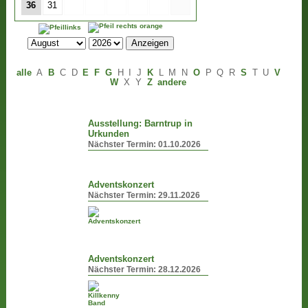
36
31
alle
A
B
C
D
E
F
G
H
I
J
K
L
M
N
O
P
Q
R
S
T
U
V
W
X
Y
Z
andere
Ausstellung: Barntrup in
Urkunden
Nächster Termin:
01.10.2026
Adventskonzert
Nächster Termin:
29.11.2026
Adventskonzert
Nächster Termin:
28.12.2026