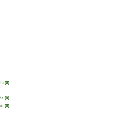
fe
(0)
de
(0)
en
(0)