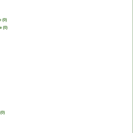
e
(0)
e
(0)
(0)