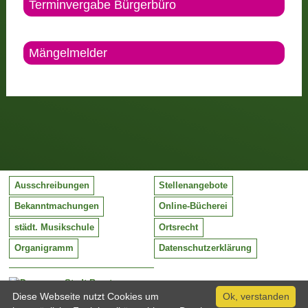
Terminvergabe Bürgerbüro
Mängelmelder
Ausschreibungen
Stellenangebote
Bekanntmachungen
Online-Bücherei
städt. Musikschule
Ortsrecht
Organigramm
Datenschutzerklärung
Stadt Barntrup
Mittelstraße 38
Diese Webseite nutzt Cookies um
Ok, verstanden
32683 Barntrup