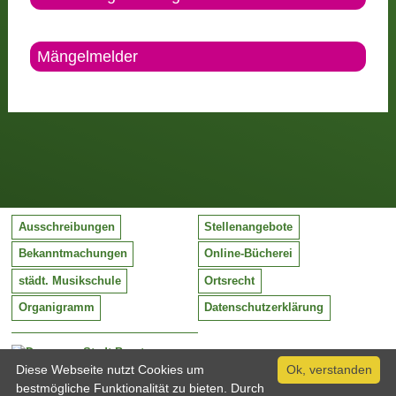
Mängelmelder
Ausschreibungen
Stellenangebote
Bekanntmachungen
Online-Bücherei
städt. Musikschule
Ortsrecht
Organigramm
Datenschutzerklärung
Stadt Barntrup
Mittelstraße 38
Diese Webseite nutzt Cookies um
Ok, verstanden
32683 Barntrup
bestmögliche Funktionalität zu bieten. Durch