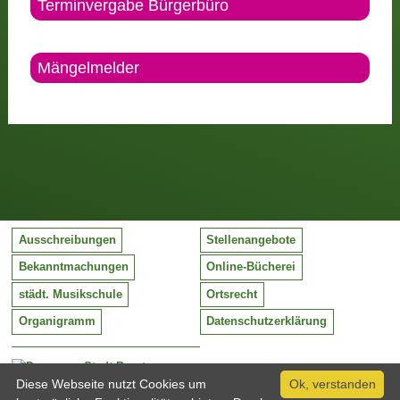
Terminvergabe Bürgerbüro
Mängelmelder
Ausschreibungen
Stellenangebote
Bekanntmachungen
Online-Bücherei
städt. Musikschule
Ortsrecht
Organigramm
Datenschutzerklärung
Stadt Barntrup
Mittelstraße 38
Diese Webseite nutzt Cookies um
Ok, verstanden
32683 Barntrup