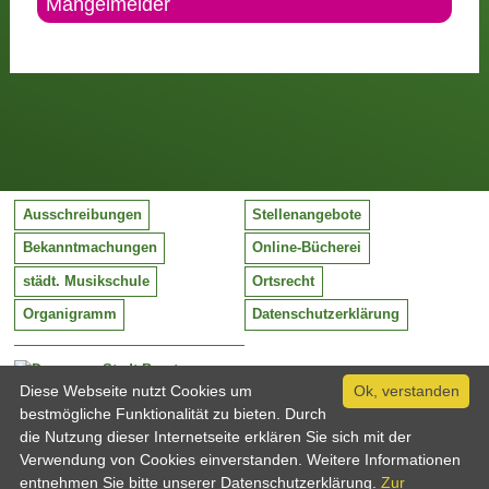
Mängelmelder
Ausschreibungen
Stellenangebote
Bekanntmachungen
Online-Bücherei
städt. Musikschule
Ortsrecht
Organigramm
Datenschutzerklärung
Stadt Barntrup
Mittelstraße 38
Diese Webseite nutzt Cookies um
Ok, verstanden
32683 Barntrup
bestmögliche Funktionalität zu bieten. Durch
Tel:
05263 / 409-0
die Nutzung dieser Internetseite erklären Sie sich mit der
Fax:
05263 / 409-249
Verwendung von Cookies einverstanden. Weitere Informationen
Email:
info@barntrup.de
entnehmen Sie bitte unserer Datenschutzerklärung.
Zur