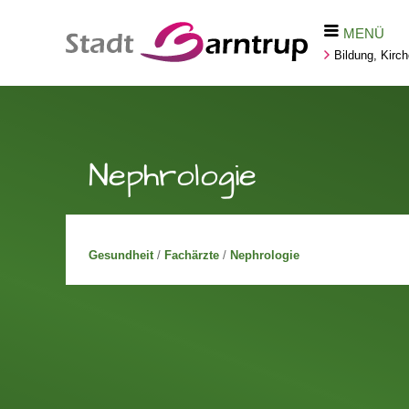
MENÜ
Bildung, Kirc
Nephrologie
Gesundheit
/
Fachärzte
/
Nephrologie