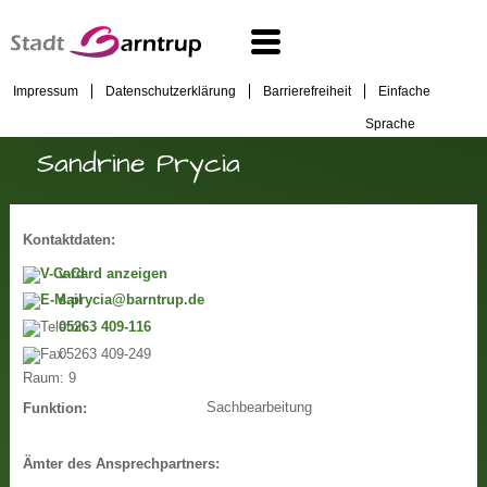
Impressum
Datenschutzerklärung
Barrierefreiheit
Einfache
Sprache
Sandrine Prycia
Kontaktdaten:
v-Card anzeigen
s.prycia@barntrup.de
05263 409-116
05263 409-249
Raum:
9
Sachbearbeitung
Funktion:
Ämter des Ansprechpartners: