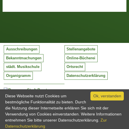
Ausschreibungen
Stellenangebote
Bekanntmachungen
Online-Bücherei
städt. Musikschule
Ortsrecht
Organigramm
Datenschutzerklärung
Stadt Barntrup
Mittelstraße 38
Diese Webseite nutzt Cookies um
Ok, verstanden
32683 Barntrup
bestmögliche Funktionalität zu bieten. Durch
Tel:
05263 / 409-0
die Nutzung dieser Internetseite erklären Sie sich mit der
Fax:
05263 / 409-249
Verwendung von Cookies einverstanden. Weitere Informationen
Email:
info@barntrup.de
entnehmen Sie bitte unserer Datenschutzerklärung.
Zur
Datenschutzerklärung