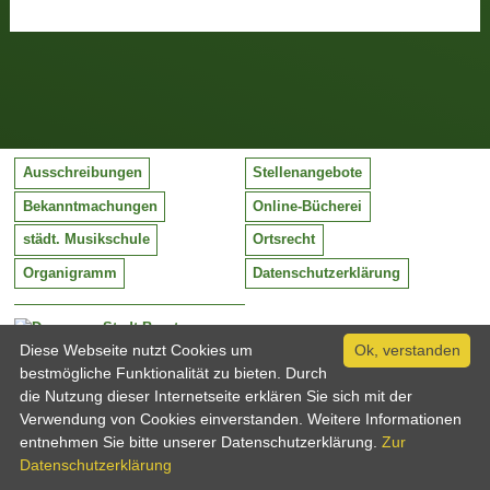
Ausschreibungen
Stellenangebote
Bekanntmachungen
Online-Bücherei
städt. Musikschule
Ortsrecht
Organigramm
Datenschutzerklärung
Stadt Barntrup
Mittelstraße 38
Diese Webseite nutzt Cookies um
Ok, verstanden
32683 Barntrup
bestmögliche Funktionalität zu bieten. Durch
Tel:
05263 / 409-0
die Nutzung dieser Internetseite erklären Sie sich mit der
Fax:
05263 / 409-249
Verwendung von Cookies einverstanden. Weitere Informationen
Email:
info@barntrup.de
entnehmen Sie bitte unserer Datenschutzerklärung.
Zur
Datenschutzerklärung