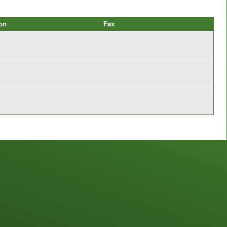
on
Fax