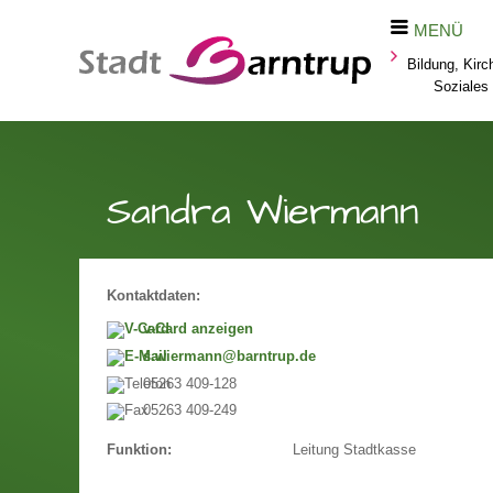
MENÜ
Bildung, Kirc
Soziales
Sandra Wiermann
Kontaktdaten:
v-Card anzeigen
s.wiermann@barntrup.de
05263 409-128
05263 409-249
Leitung Stadtkasse
Funktion: