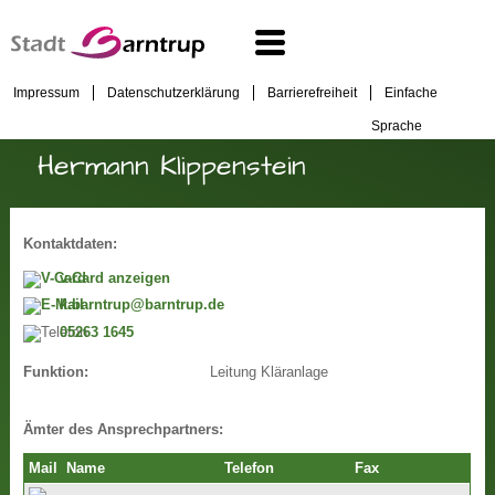
Impressum
Datenschutzerklärung
Barrierefreiheit
Einfache
Sprache
Hermann Klippenstein
Kontaktdaten:
v-Card anzeigen
k.barntrup@barntrup.de
05263 1645
Leitung Kläranlage
Funktion:
Ämter des Ansprechpartners:
Mail
Name
Telefon
Fax