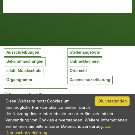
Ausschreibungen
Stellenangebote
Bekanntmachungen
Online-Bücherei
städt. Musikschule
Ortsrecht
Organigramm
Datenschutzerklärung
Stadt Barntrup
Mittelstraße 38
Diese Webseite nutzt Cookies um
Ok, verstanden
32683 Barntrup
bestmögliche Funktionalität zu bieten. Durch
Tel:
05263 / 409-0
die Nutzung dieser Internetseite erklären Sie sich mit der
Fax:
05263 / 409-249
Verwendung von Cookies einverstanden. Weitere Informationen
Email:
info@barntrup.de
entnehmen Sie bitte unserer Datenschutzerklärung.
Zur
Datenschutzerklärung