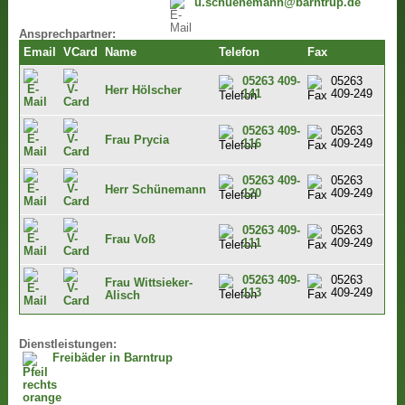
u.schuenemann@barntrup.de
Ansprechpartner:
Email
VCard
Name
Telefon
Fax
05263 409-
05263
Herr Hölscher
141
409-249
05263 409-
05263
Frau Prycia
116
409-249
05263 409-
05263
Herr Schünemann
120
409-249
05263 409-
05263
Frau Voß
111
409-249
05263 409-
05263
Frau Wittsieker-
113
409-249
Alisch
Dienstleistungen:
Freibäder in Barntrup