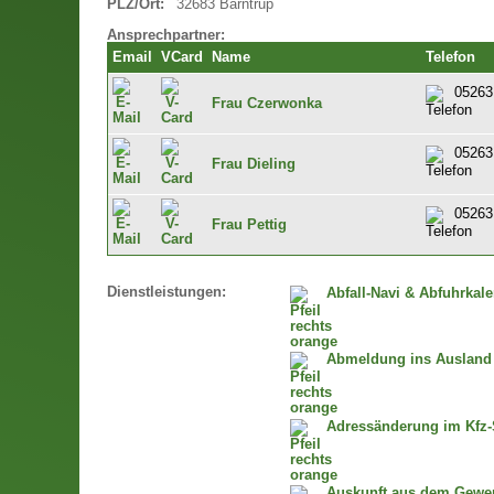
PLZ/Ort:
32683 Barntrup
Ansprechpartner:
Email
VCard
Name
Telefon
05263
Frau Czerwonka
05263
Frau Dieling
05263
Frau Pettig
Dienstleistungen:
Abfall-Navi & Abfuhrkal
Abmeldung ins Ausland
Adressänderung im Kfz-
Auskunft aus dem Gewer