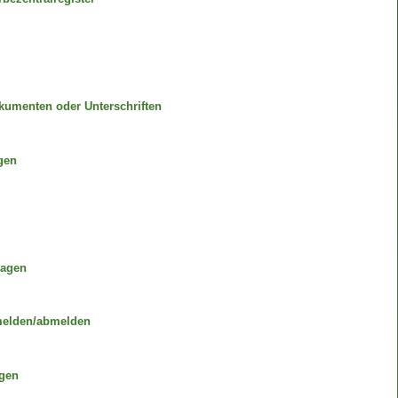
umenten oder Unterschriften
gen
ragen
elden/abmelden
agen