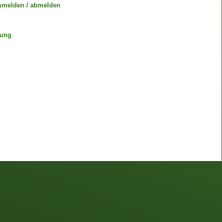
mmelden / abmelden
gung