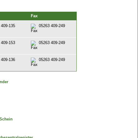
Fax
 409-135
05263 409-249
 409-153
05263 409-249
 409-136
05263 409-249
ender
Schein
bezentralregister