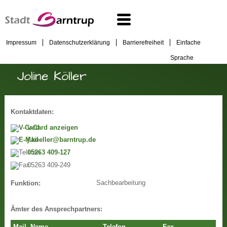
Impressum
Datenschutzerklärung
Barrierefreiheit
Einfache
Sprache
Joline Köller
Kontaktdaten:
v-Card anzeigen
j.koeller@barntrup.de
05263 409-127
05263 409-249
Sachbearbeitung
Funktion:
Ämter des Ansprechpartners: