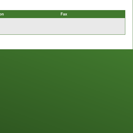
on
Fax