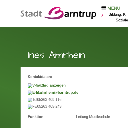
MENÜ
Bildung, Ki
Sozial
Ines Amrhein
Kontaktdaten:
v-Card anzeigen
i.amrhein@barntrup.de
05263 409-116
05263 409-249
Leitung Musikschule
Funktion: