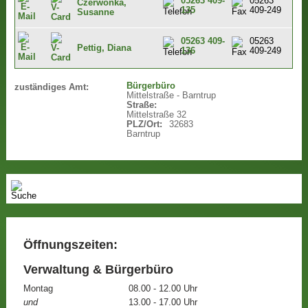
05263 409-
05263
Czerwonka,
135
409-249
Susanne
05263 409-
05263
Pettig, Diana
136
409-249
Bürgerbüro
zuständiges Amt:
Mittelstraße - Barntrup
Straße:
Mittelstraße 32
PLZ/Ort:
32683
Barntrup
Öffnungszeiten:
Verwaltung & Bürgerbüro
Montag
08.00 - 12.00 Uhr
und
13.00 - 17.00 Uhr