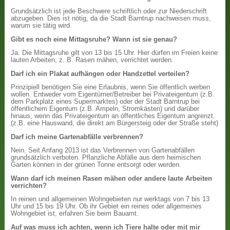
Grundsätzlich ist jede Beschwere schriftlich oder zur Niederschrift
abzugeben. Dies ist nötig, da die Stadt Barntrup nachweisen muss,
warum sie tätig wird.
Gibt es noch eine Mittagsruhe? Wann ist sie genau?
Ja. Die Mittagsruhe gilt von 13 bis 15 Uhr. Hier dürfen im Freien keine
lauten Arbeiten, z. B. Rasen mähen, verrichtet werden.
Darf ich ein Plakat aufhängen oder Handzettel verteilen?
Prinzipiell benötigen Sie eine Erlaubnis, wenn Sie öffentlich werben
wollen. Entweder vom Eigentümer/Betreiber bei Privateigentum (z.B.
dem Parkplatz eines Supermarktes) oder der Stadt Barntrup bei
öffentlichem Eigentum (z.B. Ampeln, Stromkästen) und darüber
hinaus, wenn das Privateigentum an öffentliches Eigentum angrenzt.
(z.B. eine Hauswand, die direkt am Bürgersteig oder der Straße steht)
Darf ich meine Gartenabfälle verbrennen?
Nein. Seit Anfang 2013 ist das Verbrennen von Gartenabfällen
grundsätzlich verboten. Pflanzliche Abfälle aus dem heimischen
Garten können in der grünen Tonne entsorgt oder werden.
Wann darf ich meinen Rasen mähen oder andere laute Arbeiten
verrichten?
In reinen und allgemeinen Wohngebieten nur werktags von 7 bis 13
Uhr und 15 bis 19 Uhr. Ob ihr Gebiet ein reines oder allgemeines
Wohngebiet ist, erfahren Sie beim Bauamt.
Auf was muss ich achten, wenn ich Tiere halte oder mit mir