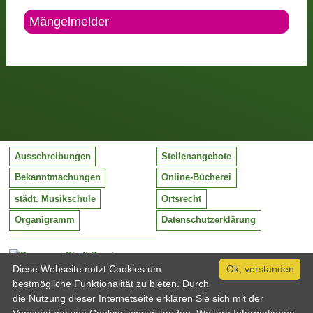
Mängelmelder
Ausschreibungen
Stellenangebote
Bekanntmachungen
Online-Bücherei
städt. Musikschule
Ortsrecht
Organigramm
Datenschutzerklärung
Stadt Barntrup
Mittelstraße 38
Diese Webseite nutzt Cookies um
Ok, verstanden
32683 Barntrup
bestmögliche Funktionalität zu bieten. Durch
Tel:
05263 / 409-0
die Nutzung dieser Internetseite erklären Sie sich mit der
Fax:
05263 / 409-249